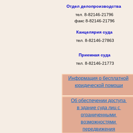
Отдел делопроизводства
тел. 8-82146-21796
факс 8-82146-21796
Канцелярия суда
тел. 8-82146-27863
Приемная суда
тел. 8-82146-21773
.
Информация о бесплатной
юридической помощи
Об обеспечении доступа 
в
здание суда лиц с
ограниченными
возможностями
передвижения