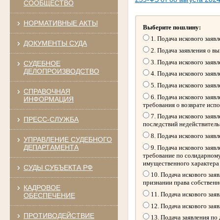
СООБЩЕСТВО
НОРМАТИВНЫЕ АКТЫ
Выберите пошлину:
1. Подача искового заяв
ДОКУМЕНТЫ СУДА
2. Подача заявления о в
3. Подача искового заяв
СУДЕБНОЕ
ДЕЛОПРОИЗВОДСТВО
4. Подача искового заяв
5. Подача искового заяв
СПРАВОЧНАЯ
6. Подача искового заяв
ИНФОРМАЦИЯ
требования о возврате исп
7. Подача искового заяв
ПРЕСС-СЛУЖБА
последствий недействитель
8. Подача искового заяв
УПРАВЛЕНИЕ СУДЕБНОГО
ДЕПАРТАМЕНТА
9. Подача искового заяв
требование по солидарному
имущественного характера
СУДЫ СУБЪЕКТА РФ
10. Подача искового зая
признании права собственн
КАДРОВОЕ
11. Подача искового зая
ОБЕСПЕЧЕНИЕ
12. Подача искового зая
ПРОТИВОДЕЙСТВИЕ
13. Подача заявления по