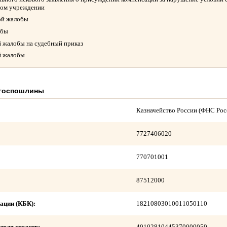
ном учреждении
ой жалобы
обы
й жалобы на судебный приказ
й жалобы
 госпошлины
Казначейство России (ФНС Рос
7727406020
770701001
87512000
ации (КБК):
18210803010011050110
теля средств:
40102810445370000059