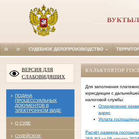
ВУКТЫЛ
СУДЕБНОЕ ДЕЛОПРОИЗВОДСТВО
ТЕРРИТО
ВЕРСИЯ ДЛЯ
КАЛЬКУЛЯТОР ГО
СЛАБОВИДЯЩИХ
Для заполнения платежно
юрисдикции с дальнейше
ПОДАЧА
налоговой службы:
ПРОЦЕССУАЛЬНЫХ
ДОКУМЕНТОВ В
Определение рекви
ЭЛЕКТРОННОМ ВИДЕ
адрес
Уплата госпошлины
О СУДЕ
Расчёт размера госпошл
СУДЕЙСКОЕ
259-ФЗ от 08 августа 2024