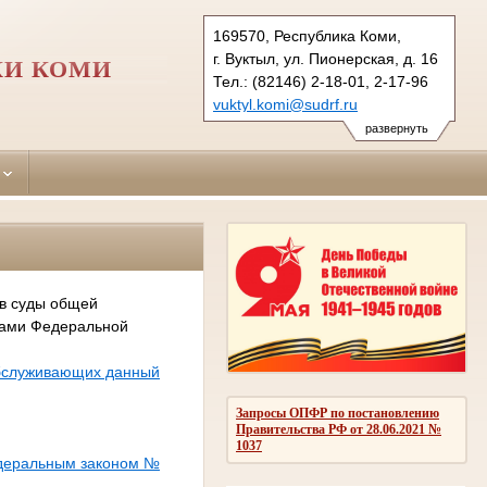
169570, Республика Коми,
г. Вуктыл, ул. Пионерская, д. 16
КИ КОМИ
Тел.: (82146) 2-18-01, 2-17-96
vuktyl.komi@sudrf.ru
показать на карте
развернуть
 в суды общей
сами Федеральной
обслуживающих данный
Запросы ОПФР по постановлению
Правительства РФ от 28.06.2021 №
1037
едеральным законом №