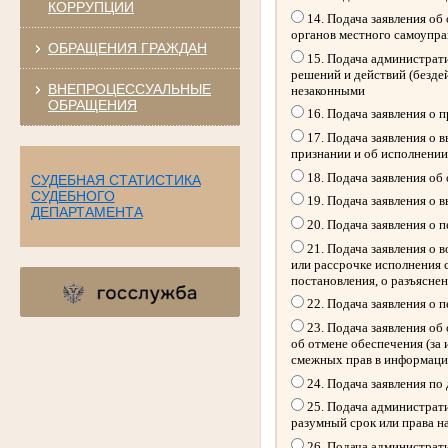
КОРРУПЦИИ
14. Подача заявления об
органов местного самоупр
ОБРАЩЕНИЯ ГРАЖДАН
15. Подача администрати
решений и действий (безде
ВНЕПРОЦЕССУАЛЬНЫЕ
незаконными
ОБРАЩЕНИЯ
16. Подача заявления о 
17. Подача заявления о 
признании и об исполнении
18. Подача заявления об
СУДЕБНАЯ СТАТИСТИКА
СУДЕБНОГО
19. Подача заявления о 
ДЕПАРТАМЕНТА
20. Подача заявления о 
21. Подача заявления о 
или рассрочке исполнения 
постановления, о разъясне
22. Подача заявления о 
23. Подача заявления об 
об отмене обеспечения (за
смежных прав в информацио
24. Подача заявления по
25. Подача администрати
разумный срок или права н
26. Подача администрати