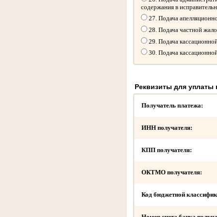
содержания в исправитель
27. Подача апелляционн
28. Подача частной жал
29. Подача кассационно
30. Подача кассационно
Реквизиты для уплаты
Получатель платежа:
ИНН получателя:
КПП получателя:
ОКТМО получателя:
Код бюджетной классифик
Номер счета банка получа