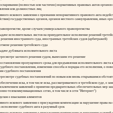
 оспаривании (полностью или частично) нормативных правовых актов органов 
авления или должностных лиц
вного искового заявления о признании ненормативного правового акта недейс
йствия) государственных органов, органов местного самоуправления, иных ор
правопреемстве, кроме случаев универсального правопреемства
выдаче исполнительных листов на принудительное исполнение решений третейск
 решения иностранного суда, иностранных третейских судов (арбитражей)
 отмене решения третейского суда
выдаче дубликата исполнительного листа
пересмотре заочного решения судом, вынесшим это решение
восстановлении пропущенного срока для предъявления исполнительного листа 
судебного постановления, изменении способа и порядка его исполнения, о пов
нии судебного постановления
пересмотре судебных постановлений по новым или вновь открывшимся обстоят
обеспечении иска, в том числе иска, рассматриваемого в третейском суде, о з
 исключением заявлений о принятии предварительных обеспечительных мер защ
нно-телекоммуникационных сетях, в том числе в сети "Интернет")
 делам о взыскании алиментов
вного искового заявления о присуждении компенсации за нарушение права на
а исполнение судебного акта в разумный срок
вного искового заявления о присуждении компенсации за нарушение условий 