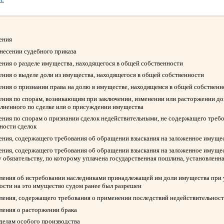
ления
ынесении судебного приказа
ления о разделе имущества, находящегося в общей собственности
ления о выделе доли из имущества, находящегося в общей собственности
ления о признании права на долю в имуществе, находящемся в общей собствен
ления по спорам, возникающим при заключении, изменении или расторжении д
олненного по сделке или о присуждении имущества
ления по спорам о признании сделок недействительными, не содержащего треб
ности сделок
ления, содержащего требования об обращении взыскания на заложенное имуще
ления, содержащего требования об обращении взыскания на заложенное имуще
 обязательству, по которому уплачена государственная пошлина, установленна
вления об истребовании наследниками принадлежащей им доли имущества при у
ости на это имущество судом ранее был разрешен
вления, содержащего требования о применении последствий недействительност
вления о расторжении брака
 делам особого производства