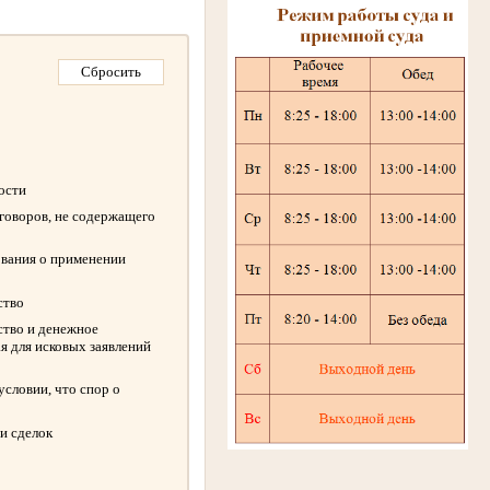
ности
оговоров, не содержащего
ования о применении
ство
ство и денежное
я для исковых заявлений
словии, что спор о
и сделок