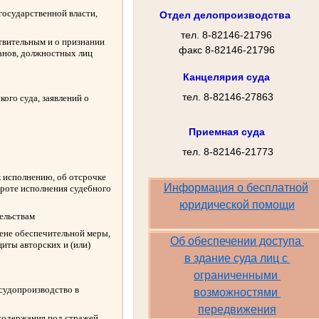
государственной власти,
Отдел делопроизводства
тел. 8-82146-21796
твительным и о признании
факс 8-82146-21796
ганов, должностных лиц
Канцелярия суда
тел. 8-82146-27863
ого суда, заявлений о
Приемная суда
тел. 8-82146-21773
.
к исполнению, об отсрочке
Информация о бесплатной
ороте исполнения судебного
юридической помощи
ельствам
амене обеспечительной меры,
Об обеспечении доступа 
иты авторских и (или)
в
здание суда лиц с
ограниченными
 судопроизводство в
возможностями
передвижения
содержания под стражей,