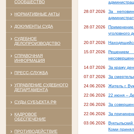
СООБЩЕСТВО
администрац
28.07.2026
За неповин
НОРМАТИВНЫЕ АКТЫ
администрат
ДОКУМЕНТЫ СУДА
28.07.2026
Применение 
уголовного д
СУДЕБНОЕ
20.07.2026
Находящийся
ДЕЛОПРОИЗВОДСТВО
15.07.2026
Решением 
СПРАВОЧНАЯ
несовершенн
ИНФОРМАЦИЯ
14.07.2026
За кражу ден
ПРЕСС-СЛУЖБА
07.07.2026
За смертель
УПРАВЛЕНИЕ СУДЕБНОГО
24.06.2026
Житель г. В
ДЕПАРТАМЕНТА
22.06.2026
22 июня – Д
СУДЫ СУБЪЕКТА РФ
22.06.2026
За совершен
22.06.2026
За причинени
КАДРОВОЕ
ОБЕСПЕЧЕНИЕ
03.06.2026
Вуктыльский
Коми принял
ПРОТИВОДЕЙСТВИЕ