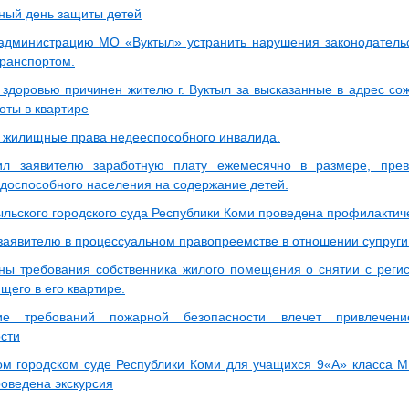
ый день защиты детей
администрацию МО «Вуктыл» устранить нарушения законодательс
ранспортом.
 здоровью причинен жителю г. Вуктыл за высказанные в адрес со
оты в квартире
 жилищные права недееспособного инвалида.
ил заявителю заработную плату ежемесячно в размере, пр
доспособного населения на содержание детей.
ыльского городского суда Республики Коми проведена профилактиче
 заявителю в процессуальном правопреемстве в отношении супруг
ны требования собственника жилого помещения о снятии с регис
щего в его квартире.
ие требований пожарной безопасности влечет привлечени
ости
ом городском суде Республики Коми для учащихся 9«А» класса
роведена экскурсия