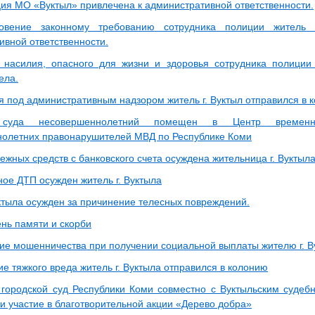
ия МО «Вуктыл» привлечена к административной ответственности.
овение законному требованию сотрудника полиции житель 
ивной ответственности.
насилия, опасного для жизни и здоровья сотрудника полиции
ела.
 под административным надзором житель г. Вуктыл отправился в 
суда несовершеннолетний помещен в Центр временн
олетних правонарушителей МВД по Республике Коми
ежных средств с банковского счета осуждена жительница г. Вуктыла
ное ДТП осужден житель г. Вуктыла
уктыла осужден за причинение телесных повреждений.
ень памяти и скорби
ие мошенничества при получении социальной выплаты жителю г. В
е тяжкого вреда житель г. Вуктыла отправился в колонию
 городской суд Республики Коми совместно с Вуктыльским судеб
и участие в благотворительной акции «Дерево добра»