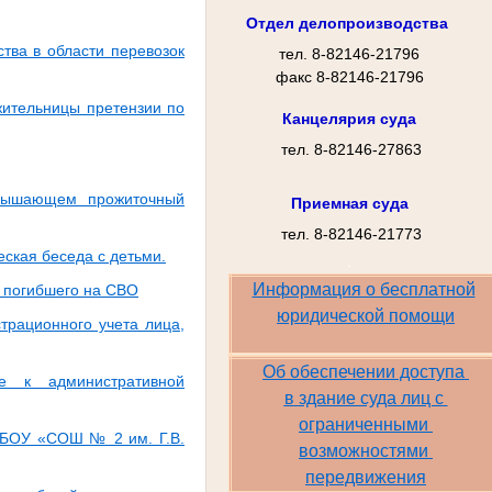
Отдел делопроизводства
тва в области перевозок
тел. 8-82146-21796
факс 8-82146-21796
жительницы претензии по
Канцелярия суда
тел. 8-82146-27863
евышающем прожиточный
Приемная суда
тел. 8-82146-21773
ская беседа с детьми.
.
Информация о бесплатной
и погибшего на СВО
юридической помощи
трационного учета лица,
Об обеспечении доступа 
е к административной
в
здание суда лиц с
ограниченными
 МБОУ «СОШ № 2 им. Г.В.
возможностями
передвижения