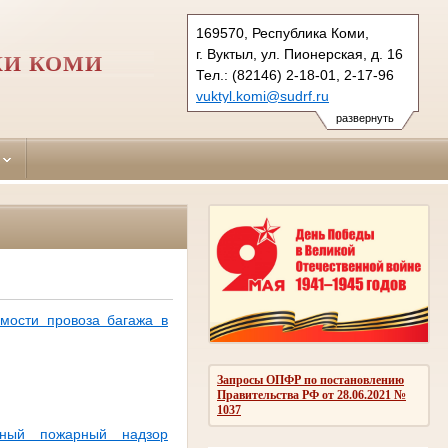
169570, Республика Коми,
г. Вуктыл, ул. Пионерская, д. 16
КИ КОМИ
Тел.: (82146) 2-18-01, 2-17-96
vuktyl.komi@sudrf.ru
показать на карте
развернуть
мости провоза багажа в
Запросы ОПФР по постановлению
Правительства РФ от 28.06.2021 №
1037
нный пожарный надзор